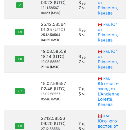
03:23 (UTC)
3 д.
от
2
7 ч.
Princeton,
12.11.58567
Канада
06:23 (MSK)
25.12.58564
км. Юг
01:35 (UTC)
4 д.
от
1.9
8 ч.
Princeton,
25.12.58564
Канада
04:35 (MSK)
19.08.58559
км. Юг
18:14 (UTC)
6 д.
от
1.8
7 ч.
Princeton,
19.08.58559
Канада
21:14 (MSK)
км.
15.02.58557
Юго-юго-
02:46 (UTC)
7 д.
запад от
2.7
5 ч.
L'Ancienne-
15.02.58557
Lorette,
05:46 (MSK)
Канада
км.
27.12.58556
Юго-юго-
09:20 (UTC)
7 д.
восток от
1.9
6 ч.
27.12.58556