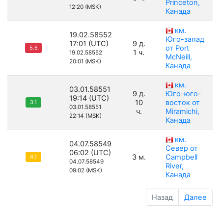
Princeton,
12:20 (MSK)
Канада
км.
19.02.58552
Юго-запад
17:01 (UTC)
9 д.
от Port
5.6
1 ч.
19.02.58552
McNeill,
20:01 (MSK)
Канада
км.
03.01.58551
9 д.
Юго-юго-
19:14 (UTC)
10
восток от
3.1
03.01.58551
ч.
Miramichi,
22:14 (MSK)
Канада
км.
04.07.58549
Север от
06:02 (UTC)
3 м.
Campbell
4.1
04.07.58549
River,
09:02 (MSK)
Канада
Назад
Далее