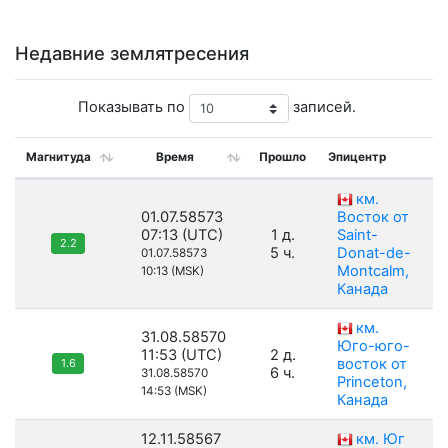
Недавние землятресения
Показывать по
записей.
Магнитуда
Время
Прошло
Эпицентр
км.
01.07.58573
Восток от
07:13 (UTC)
1 д.
Saint-
2.2
5 ч.
Donat-de-
01.07.58573
Montcalm,
10:13 (MSK)
Канада
км.
31.08.58570
Юго-юго-
11:53 (UTC)
2 д.
восток от
1.6
6 ч.
31.08.58570
Princeton,
14:53 (MSK)
Канада
12.11.58567
км. Юг