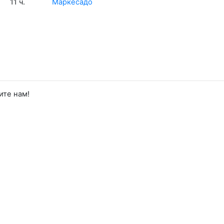
11 ч.
Маркесадо
ите нам!