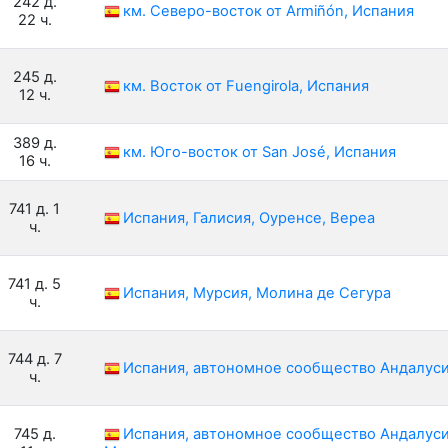
242 д.
км. Северо-восток от Armiñón, Испания
22 ч.
245 д.
км. Восток от Fuengirola, Испания
12 ч.
389 д.
км. Юго-восток от San José, Испания
16 ч.
741 д. 1
Испания, Галисия, Оуренсе, Вереа
ч.
741 д. 5
Испания, Мурсия, Молина де Сегура
ч.
744 д. 7
Испания, автономное сообщество Андалуси
ч.
745 д.
Испания, автономное сообщество Андалусия