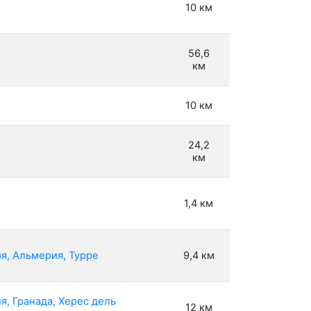
10 км
56,6
км
10 км
24,2
км
1,4 км
я, Альмерия, Турре
9,4 км
, Гранада, Херес дель
12 км