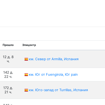
Прошло
Эпицентр
12 д. 8
км. Север от Armilla, Испания
ч.
142 д.
км. Юг от Fuengirola, Юг pain
22 ч.
172 д.
км. Юго-запад от Turrillas, Испания
21 ч.