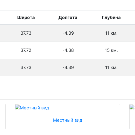
Широта
Долгота
Глубина
37.73
-4.39
11 км.
37.72
-4.38
15 км.
37.73
-4.39
11 км.
Местный вид