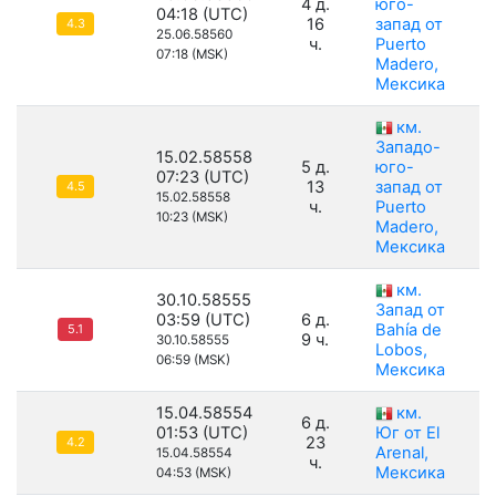
4 д.
юго-
04:18 (UTC)
16
запад от
4.3
25.06.58560
ч.
Puerto
07:18 (MSK)
Madero,
Мексика
км.
Западо-
15.02.58558
5 д.
юго-
07:23 (UTC)
13
запад от
4.5
15.02.58558
ч.
Puerto
10:23 (MSK)
Madero,
Мексика
км.
30.10.58555
Запад от
03:59 (UTC)
6 д.
Bahía de
5.1
9 ч.
30.10.58555
Lobos,
06:59 (MSK)
Мексика
15.04.58554
км.
6 д.
01:53 (UTC)
Юг от El
23
4.2
Arenal,
15.04.58554
ч.
Мексика
04:53 (MSK)